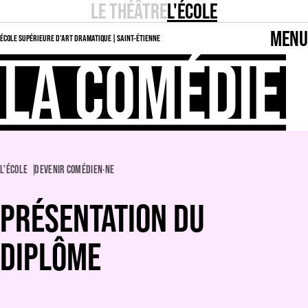
LE THÉÂTRE
L'ÉCOLE
MENU
ÉCOLE SUPÉRIEURE D’ART DRAMATIQUE | SAINT-ÉTIENNE
L'ÉCOLE
DEVENIR COMÉDIEN·NE
PRÉSENTATION DU
DIPLÔME