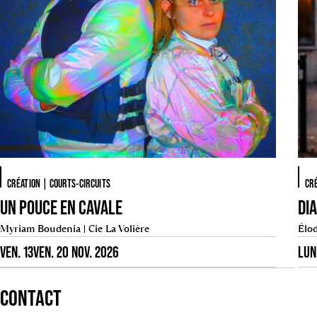
CRÉATION | COURTS-CIRCUITS
CRÉ
UN POUCE EN CAVALE
DI
Myriam Boudenia | Cie La Volière
Élod
VEN. 13
VEN. 20 NOV. 2026
LUN
CONTACT