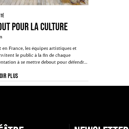
ITÉ
OUT POUR LA CULTURE
on
 en France, les équipes artistiques et
invitent le public à la fin de chaque
entation à se mettre debout pour défendre
enir le service public de l’Art et de la
OIR PLUS
 !