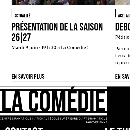
ACTUALITÉ
ACTUAL
PRÉSENTATION DE LA SAISON
DEB
26|27
Pétiti
Mardi 9 juin • 19 h 30 à La Comédie !
Partout
lieux, 
représ
et sout
EN SAVOIR PLUS
EN SAV
Culture