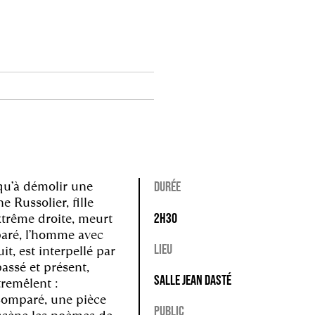
squ’à démolir une
DURÉE
 Russolier, fille
2H30
xtrême droite, meurt
paré, l’homme avec
LIEU
uit, est interpellé par
passé et présent,
SALLE JEAN DASTÉ
tremêlent :
 Comparé, une pièce
PUBLIC