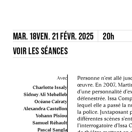
MAR. 18
VEN. 21 FÉVR. 2025
20h
VOIR LES SÉANCES
Personne n’est allé ju
Avec
œuvre. En 2007, Martine
Charlotte Issaly
d’une personnalité d’e
Sidney Ali Mehelleb
défenestrée. Issa Com
Océane Caïraty
lequel elle a passé la n
Alexandra Castellon
la police. Juxtaposant 
Yohann Pisiou
différentes scènes s’en
Samuel Réhault
l’interrogatoire d’Issa
Pascal Sangla