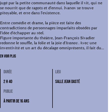
jugé par la petite communauté dans laquelle il vit, qui ne
se nourrit que de ragots et d’ennui. Ivanov se trouve
pitoyable, et erre dans l’existence.
Entre comédie et drame, la pièce est faite des
contradictions de personnages imparfaits obsédés par
l’idée d’échapper au réel.
Figure importante du théâtre, Jean-François Sivadier
redonne le souffle, la folie et la joie d’
Ivanov
. Avec une
inventivité et un art du décalage omniprésents, il fait du
plateau un gigantesque terrain de jeux, habité par dix
EN VOIR PLUS
comédien·nes, dont ses fidéles Nicolas Bouchaud, dans le
rôle-titre, et Norah Krief. Il sublime le texte de Tchekhov
et fait de son
Ivanov
une fête théâtrale qui salue la
DURÉE
LIEU
vivacité du langage et des corps.
2 H 40
SALLE JEAN DASTÉ
PUBLIC
À PARTIR DE 16 ANS