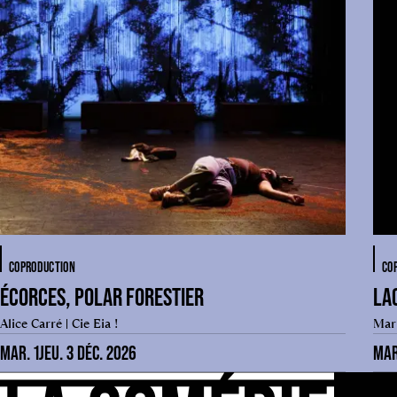
COPRODUCTION
CO
ÉCORCES, POLAR FORESTIER
LAC
Alice Carré | Cie Eia !
Mari
MAR. 1
JEU. 3 DÉC. 2026
MAR