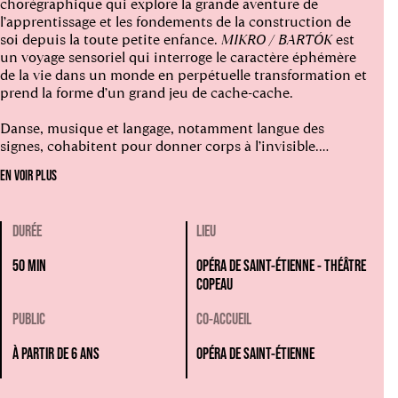
chorégraphique qui explore la grande aventure de
l’apprentissage et les fondements de la construction de
soi depuis la toute petite enfance.
MIKRO / BARTÓK
est
un voyage sensoriel qui interroge le caractère éphémère
de la vie dans un monde en perpétuelle transformation et
prend la forme d’un grand jeu de cache-cache.
Danse, musique et langage, notamment langue des
signes, cohabitent pour donner corps à l’invisible.
Apparitions et métamorphoses rythment l’espace habité
EN VOIR PLUS
par l’énergie communicative des six interprètes.
La compagnie québécoise Cas Public propose une
DURÉE
LIEU
création sensible et ludique pour petit·es et grand·es, qui
invite à voir autrement, à écouter différemment et à
50 MIN
OPÉRA DE SAINT-ÉTIENNE - THÉÂTRE
ressentir pleinement.
COPEAU
PUBLIC
CO-ACCUEIL
À PARTIR DE 6 ANS
OPÉRA DE SAINT-ÉTIENNE