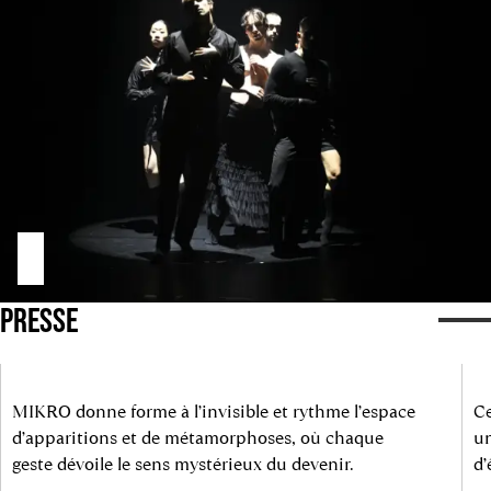
PRESSE
MIKRO donne forme à l’invisible et rythme l’espace
Ce
d’apparitions et de métamorphoses, où chaque
un
geste dévoile le sens mystérieux du devenir.
d’