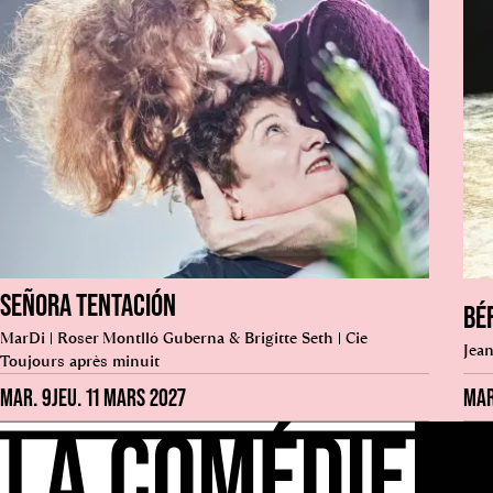
SEÑORA TENTACIÓN
BÉ
MarDi | Roser Montlló Guberna & Brigitte Seth | Cie
Jea
Toujours après minuit
MAR. 9
JEU. 11 MARS 2027
MAR