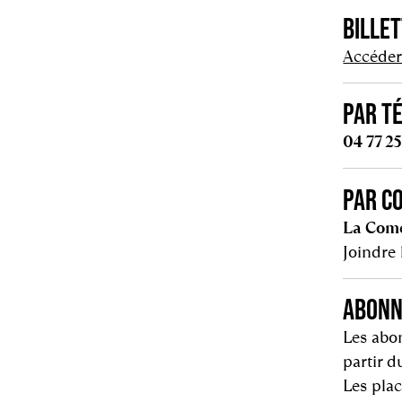
BILLET
Accéder 
PAR T
04 77 25
PAR C
La Comé
Joindre 
ABONN
Les abon
partir d
Les plac