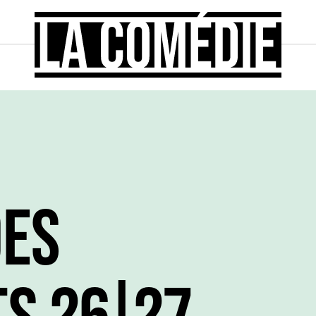
DES
S 26|27