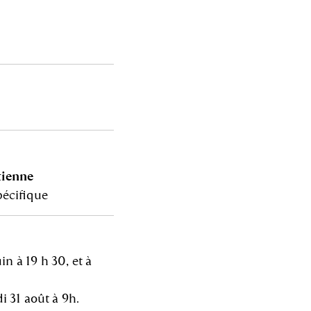
tienne
spécifique
n à 19 h 30, et à
i 31 août à 9h.