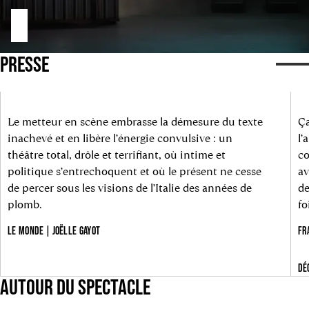
PRESSE
Le metteur en scène embrasse la démesure du texte
Ça
inachevé et en libère l’énergie convulsive : un
l’
théâtre total, drôle et terrifiant, où intime et
co
politique s’entrechoquent et où le présent ne cesse
av
de percer sous les visions de l’Italie des années de
de
plomb.
fo
LE MONDE | JOËLLE GAYOT
FR
DÉ
AUTOUR DU SPECTACLE