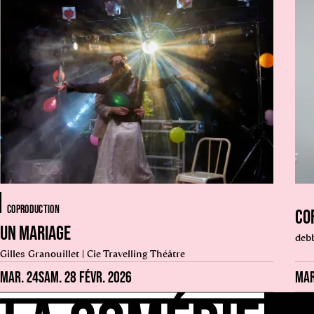
COPRODUCTION
CO
UN MARIAGE
debb
Gilles Granouillet | Cie Travelling Théâtre
MAR. 24
SAM. 28 FÉVR. 2026
MAR