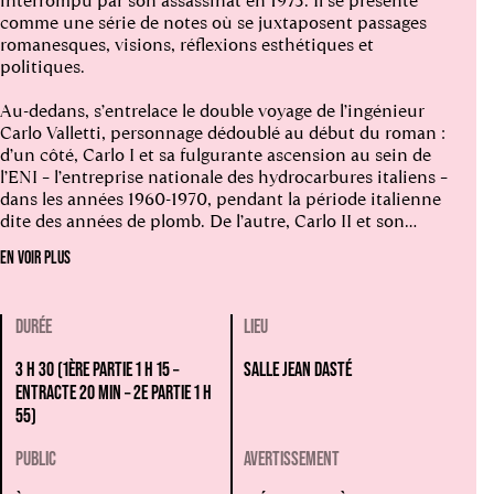
interrompu par son assassinat en 1975. Il se présente
comme une série de notes où se juxtaposent passages
romanesques, visions, réflexions esthétiques et
politiques.
Au-dedans, s’entrelace le double voyage de l’ingénieur
Carlo Valletti, personnage dédoublé au début du roman :
d’un côté, Carlo I et sa fulgurante ascension au sein de
l’ENI – l’entreprise nationale des hydrocarbures italiens –
dans les années 1960-1970, pendant la période italienne
dite des années de plomb. De l’autre, Carlo II et son
engagement parallèle dans une quête sexuelle sans
EN VOIR PLUS
interdits.
Après
Les Frères Karamazov
et
Edelweiss
(France
DURÉE
LIEU
fascisme)
, Sylvain Creuzevault aborde l’oeuvre de Pasolini
avec l’ambition d’en exhausser l’effroi et les rires, par un
3 H 30 (1ÈRE PARTIE 1 H 15 –
SALLE JEAN DASTÉ
théâtre qui, lui aussi, se construit à partir d’éléments
ENTRACTE 20 MIN – 2E PARTIE 1 H
composites.
55)
Avec
Pétrole
, le metteur en scène continue de bâtir son «
PUBLIC
AVERTISSEMENT
cabajoutis », métaphore revendiquée de son théâtre : ces
cabanes constituées d’éléments dissemblables, dont la