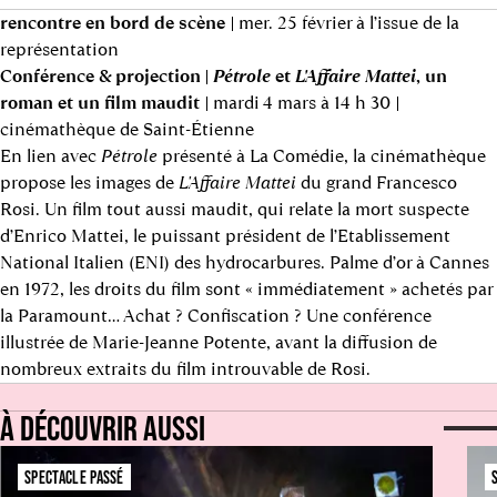
rencontre en bord de scène
| mer. 25 février à l’issue de la
représentation
Conférence & projection |
Pétrole
et
L'Affaire Mattei
, un
roman et un film maudit
| mardi 4 mars à 14 h 30 |
cinémathèque de Saint-Étienne
En lien avec
Pétrole
présenté à La Comédie, la cinémathèque
propose les images de
L'Affaire Mattei
du grand Francesco
Rosi. Un film tout aussi maudit, qui relate la mort suspecte
d’Enrico Mattei, le puissant président de l’Etablissement
National Italien (ENI) des hydrocarbures. Palme d’or à Cannes
en 1972, les droits du film sont « immédiatement » achetés par
la Paramount… Achat ? Confiscation ? Une conférence
illustrée de Marie-Jeanne Potente, avant la diffusion de
nombreux extraits du film introuvable de Rosi.
À DÉCOUVRIR AUSSI
SPECTACLE PASSÉ