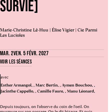
SURVIE]
Marie-Christine Lê-Huu | Élise Vigier | Cie Parmi
Les Lucioles
MAR. 2
VEN. 5 FÉVR. 2027
VOIR LES SÉANCES
avec
Esther Armangol
Marc Bertin
Aymen Bouchou
Jacinthe Cappello
Camille Faure
Manu Léonard
Depuis toujours, on l’observe du coin de l’oeil. On
murmure sur son passage. On le dit bizarre. Et puis