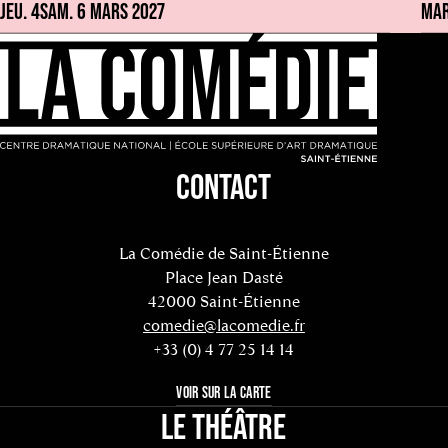
JEU. 4
SAM. 6 MARS 2027
MAR
CONTACT
La Comédie de Saint-Étienne
Place Jean Dasté
42000 Saint-Étienne
comedie@lacomedie.fr
+33 (0) 4 77 25 14 14
VOIR SUR LA CARTE
LE THÉÂTRE