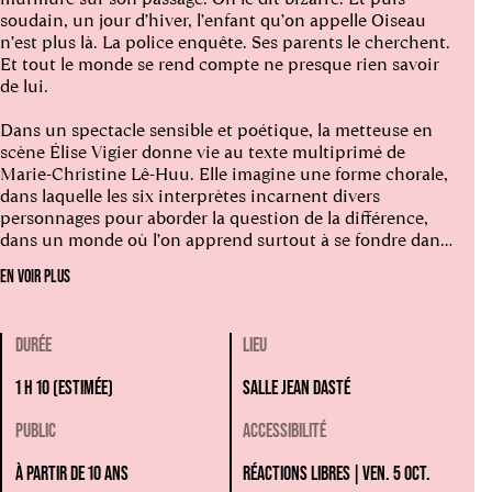
soudain, un jour d’hiver, l’enfant qu’on appelle Oiseau
n’est plus là. La police enquête. Ses parents le cherchent.
Et tout le monde se rend compte ne presque rien savoir
de lui.
Dans un spectacle sensible et poétique, la metteuse en
scène Élise Vigier donne vie au texte multiprimé de
Marie-Christine Lê-Huu. Elle imagine une forme chorale,
dans laquelle les six interprètes incarnent divers
personnages pour aborder la question de la différence,
dans un monde où l’on apprend surtout à se fondre dans
la norme. La musicalité du texte dialogue avec celle du
EN VOIR PLUS
violoncelle d’Esther Armengol et des machines de Manu
Léonard. Les corps prennent le relais des mots et les
dessins réalisés en direct par Jacinthe Cappello tracent
DURÉE
LIEU
peu à peu le paysage de l’histoire.
1 H 10 (ESTIMÉE)
SALLE JEAN DASTÉ
Coproduit par La Comédie de Saint-Étienne,
Oiseau
[guide de survie]
redonne une place à celles et ceux qui ne
PUBLIC
ACCESSIBILITÉ
font pas de bruit.
À PARTIR DE 10 ANS
RÉACTIONS LIBRES | VEN. 5 OCT.