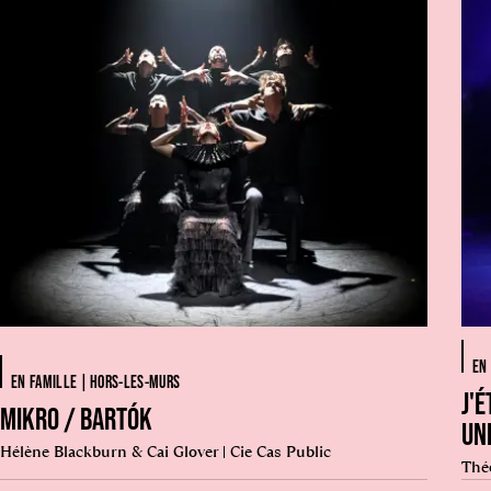
EN
EN FAMILLE | HORS-LES-MURS
J'É
MIKRO / BARTÓK
UN
Hélène Blackburn & Cai Glover | Cie Cas Public
Thé