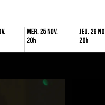
OV.
MER. 25 NOV.
JEU. 26 NO
20h
20h