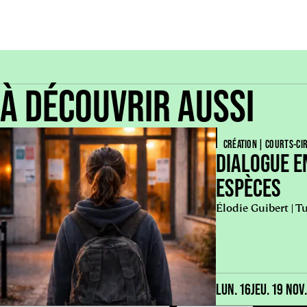
À DÉCOUVRIR AUSSI
CRÉATION | COURTS-CI
DIALOGUE E
ESPÈCES
Élodie Guibert | 
LUN. 16
JEU. 19 NOV