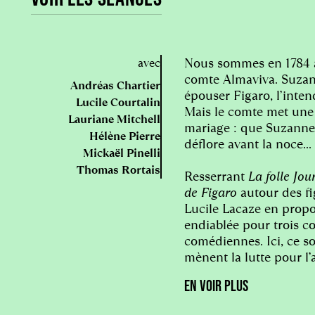
Nous sommes en 1784
avec
comte Almaviva. Suzan
Andréas Chartier
épouser Figaro, l’inte
Lucile Courtalin
Mais le comte met une
Lauriane Mitchell
mariage : que Suzanne 
Hélène Pierre
déflore avant la noce...
Mickaël Pinelli
Thomas Rortais
Resserrant
La folle Jo
de Figaro
autour des fi
Lucile Lacaze en prop
endiablée pour trois c
comédiennes. Ici, ce s
mènent la lutte pour l’
privilèges, de classes e
EN VOIR PLUS
mettent à genoux le co
un guet-apens particul