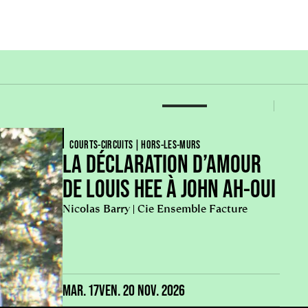
COURTS-CIRCUITS | HORS-LES-MURS
LA DÉCLARATION D’AMOUR
DE LOUIS HEE À JOHN AH-OUI
Nicolas Barry | Cie Ensemble Facture
MAR. 17
VEN. 20 NOV. 2026