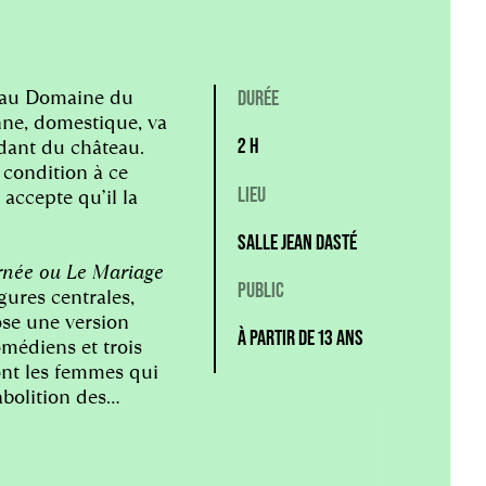
 au Domaine du
DURÉE
ne, domestique, va
2 H
ndant du château.
 condition à ce
LIEU
accepte qu’il la
SALLE JEAN DASTÉ
urnée ou Le Mariage
PUBLIC
gures centrales,
ose une version
À PARTIR DE 13 ANS
omédiens et trois
ont les femmes qui
abolition des
t de genres, et
mte, en inventant
ièrement malin.