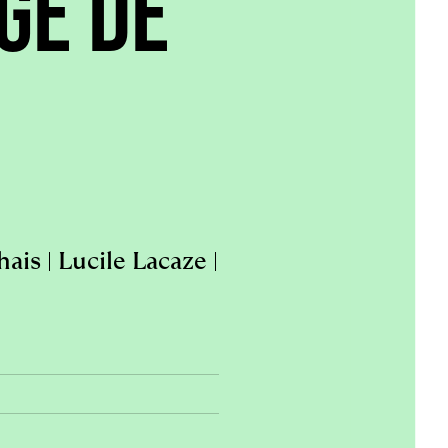
GE DE
is | Lucile Lacaze |