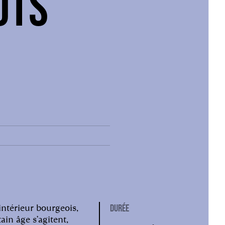
OTS
intérieur bourgeois,
DURÉE
in âge s’agitent,