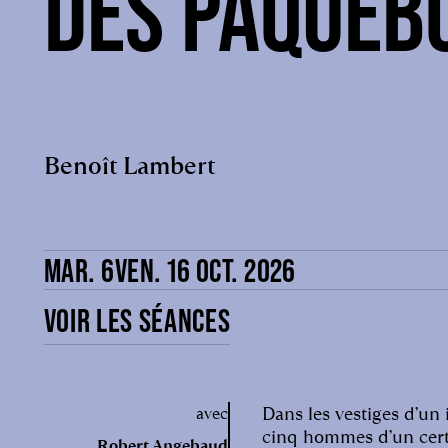
DES PAQUEB
Benoît Lambert
MAR. 6
VEN. 16 OCT. 2026
VOIR LES SÉANCES
Dans les vestiges d’un 
avec
cinq hommes d’un certa
Robert Angebaud