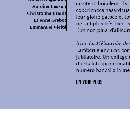
cogitent, bricolent. Ils
Antoine Besson
expériences hasardeuse
Christophe Brault
leur gloire passée et 
Étienne Grebot
ne sait plus très bien c
Emmanuel Vérité
Eux non plus, d’ailleur
Avec
La Mélancolie de
Lambert signe une com
jubilatoire. Un collage
du sketch approximatif 
numéro bancal à la méd
Sur scène, cinq comé
EN VOIR PLUS
galerie d’hommes à bou
vestiges d’un monde a
prend l’eau de toutes p
cherche ni héros ni ré
ces figures s’agiter une
tendresse et férocité 
voit un paquebot trop v