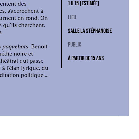
1 H 15 (ESTIMÉE)
 tentent des
s, s’accrochent à
LIEU
tournent en rond. On
e qu’ils cherchent.
SALLE LA STÉPHANOISE
s.
PUBLIC
s paquebots
, Benoît
édie noire et
À PARTIR DE 15 ANS
 théâtral qui passe
à l’élan lyrique, du
itation politique.
diens composent une
t de souffle,
u masculin qui
arts. Le spectacle ne
demption. Il regarde
 dernière fois, avec
mêlées, comme on
ieux finir sa course.